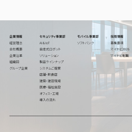
企業情報
セキュリティ事業部
モバイル事業部
採用情報
経営理念
AI & IoT
ソフトバンク
募集要項
会社概要
自走式ロボット
マイナビ2026
企業沿革
ソリューション
マイナビ転職
組織図
製品ラインナップ
グループ企業
システムご提案
店舗・飲食店
建築・建設現場
医療・福祉施設
オフィス・工場
導入の流れ