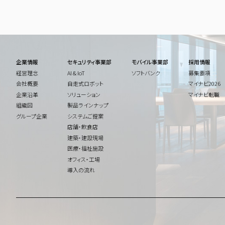
企業情報
セキュリティ事業部
モバイル事業部
採用情報
経営理念
AI & IoT
ソフトバンク
募集要項
会社概要
自走式ロボット
マイナビ2026
企業沿革
ソリューション
マイナビ転職
組織図
製品ラインナップ
グループ企業
システムご提案
店舗・飲食店
建築・建設現場
医療・福祉施設
オフィス・工場
導入の流れ