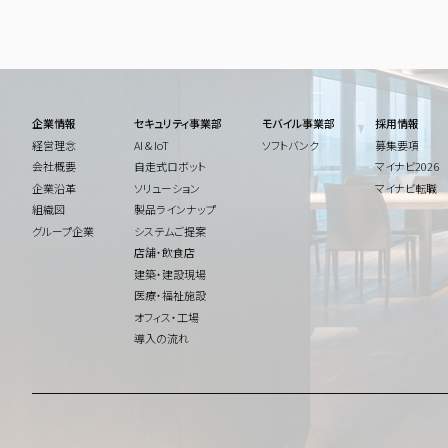
企業情報
セキュリティ事業部
モバイル事業部
採用情報
経営理念
AI & IoT
ソフトバンク
募集要項
会社概要
自走式ロボット
マイナビ2026
企業沿革
ソリューション
マイナビ転職
組織図
製品ラインナップ
グループ企業
システムご提案
店舗・飲食店
建築・建設現場
医療・福祉施設
オフィス・工場
導入の流れ