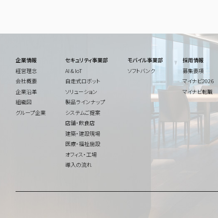
企業情報
セキュリティ事業部
モバイル事業部
採用情報
経営理念
AI & IoT
ソフトバンク
募集要項
会社概要
自走式ロボット
マイナビ2026
企業沿革
ソリューション
マイナビ転職
組織図
製品ラインナップ
グループ企業
システムご提案
店舗・飲食店
建築・建設現場
医療・福祉施設
オフィス・工場
導入の流れ