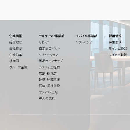
企業情報
セキュリティ事業部
モバイル事業部
採用情報
経営理念
AI & IoT
ソフトバンク
募集要項
会社概要
自走式ロボット
マイナビ2026
企業沿革
ソリューション
マイナビ転職
組織図
製品ラインナップ
グループ企業
システムご提案
店舗・飲食店
建築・建設現場
医療・福祉施設
オフィス・工場
導入の流れ