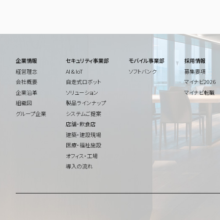
企業情報
セキュリティ事業部
モバイル事業部
採用情報
経営理念
AI & IoT
ソフトバンク
募集要項
会社概要
自走式ロボット
マイナビ2026
企業沿革
ソリューション
マイナビ転職
組織図
製品ラインナップ
グループ企業
システムご提案
店舗・飲食店
建築・建設現場
医療・福祉施設
オフィス・工場
導入の流れ