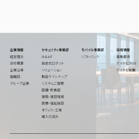
企業情報
セキュリティ事業部
モバイル事業部
採用情報
経営理念
AI & IoT
ソフトバンク
募集要項
会社概要
自走式ロボット
マイナビ2026
企業沿革
ソリューション
マイナビ転職
組織図
製品ラインナップ
グループ企業
システムご提案
店舗・飲食店
建築・建設現場
医療・福祉施設
オフィス・工場
導入の流れ