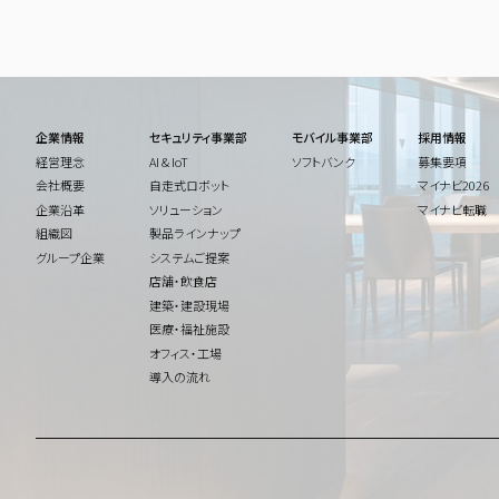
企業情報
セキュリティ事業部
モバイル事業部
採用情報
経営理念
AI & IoT
ソフトバンク
募集要項
会社概要
自走式ロボット
マイナビ2026
企業沿革
ソリューション
マイナビ転職
組織図
製品ラインナップ
グループ企業
システムご提案
店舗・飲食店
建築・建設現場
医療・福祉施設
オフィス・工場
導入の流れ