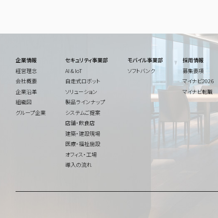
企業情報
セキュリティ事業部
モバイル事業部
採用情報
経営理念
AI & IoT
ソフトバンク
募集要項
会社概要
自走式ロボット
マイナビ2026
企業沿革
ソリューション
マイナビ転職
組織図
製品ラインナップ
グループ企業
システムご提案
店舗・飲食店
建築・建設現場
医療・福祉施設
オフィス・工場
導入の流れ