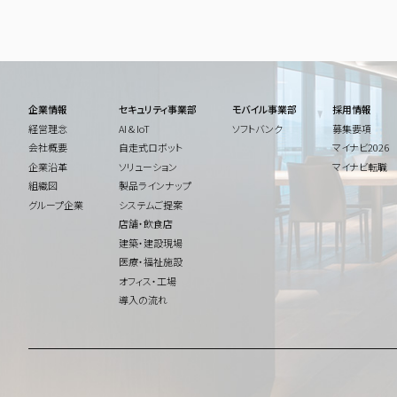
企業情報
セキュリティ事業部
モバイル事業部
採用情報
経営理念
AI & IoT
ソフトバンク
募集要項
会社概要
自走式ロボット
マイナビ2026
企業沿革
ソリューション
マイナビ転職
組織図
製品ラインナップ
グループ企業
システムご提案
店舗・飲食店
建築・建設現場
医療・福祉施設
オフィス・工場
導入の流れ