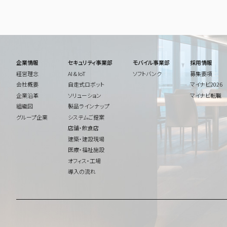
企業情報
セキュリティ事業部
モバイル事業部
採用情報
経営理念
AI & IoT
ソフトバンク
募集要項
会社概要
自走式ロボット
マイナビ2026
企業沿革
ソリューション
マイナビ転職
組織図
製品ラインナップ
グループ企業
システムご提案
店舗・飲食店
建築・建設現場
医療・福祉施設
オフィス・工場
導入の流れ