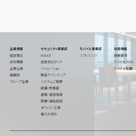
企業情報
セキュリティ事業部
モバイル事業部
採用情報
経営理念
AI & IoT
ソフトバンク
募集要項
会社概要
自走式ロボット
マイナビ2026
企業沿革
ソリューション
マイナビ転職
組織図
製品ラインナップ
グループ企業
システムご提案
店舗・飲食店
建築・建設現場
医療・福祉施設
オフィス・工場
導入の流れ