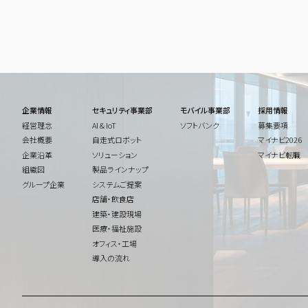
企業情報
セキュリティ事業部
モバイル事業部
採用情報
経営理念
AI & IoT
ソフトバンク
募集要項
会社概要
自走式ロボット
マイナビ2026
企業沿革
ソリューション
マイナビ転職
組織図
製品ラインナップ
グループ企業
システムご提案
店舗・飲食店
建築・建設現場
医療・福祉施設
オフィス・工場
導入の流れ